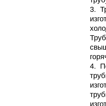
3. 
изго
хол
Тру
свы
гор
4. П
тру
изг
тру
изго