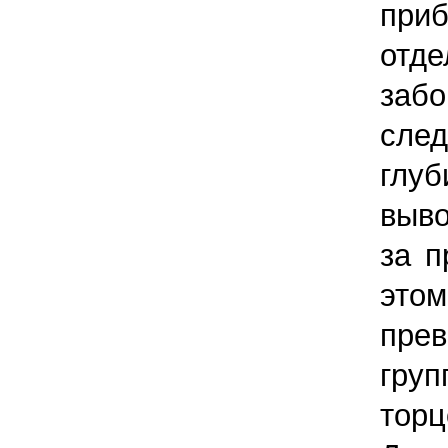
приб
отд
заб
след
глу
выво
за п
этом
пре
гру
торц