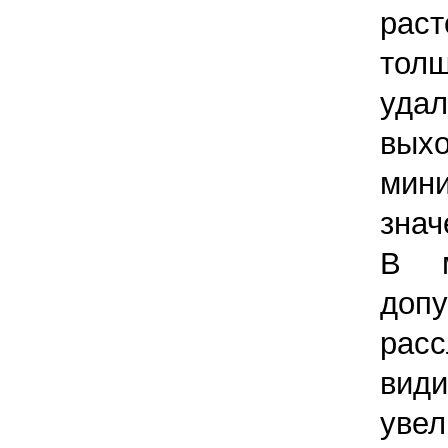
раст
тол
уда
вы
мин
знач
В м
до
рас
вид
увел