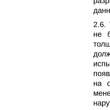
разр
данн
2.6.
не 
тол
до
исп
поя
на 
мене
на