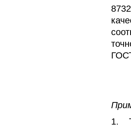
8732
ка
соо
точн
ГОСТ
Прим
1. 