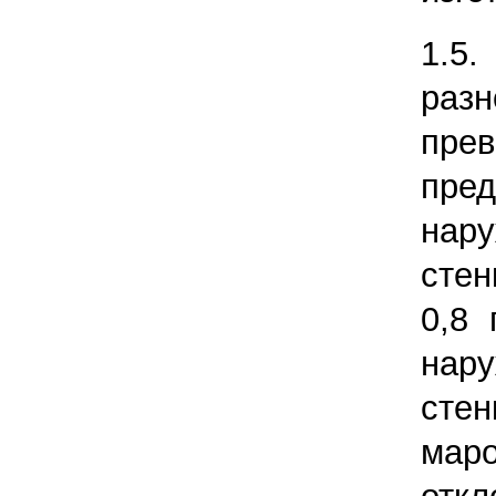
1.
разн
пр
пре
нару
стен
0,8 
нару
сте
маро