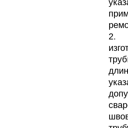
ук
при
ремо
2.
изг
тру
дл
указ
допу
сва
швов
труб