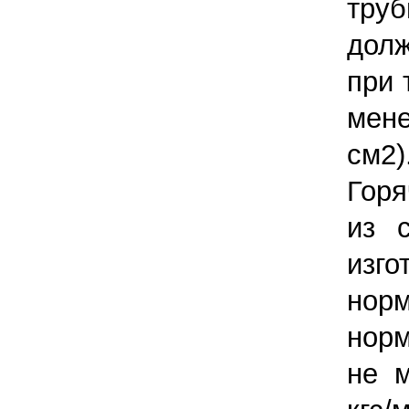
тру
долж
при 
мен
см2)
Гор
из 
изг
нор
норм
не м