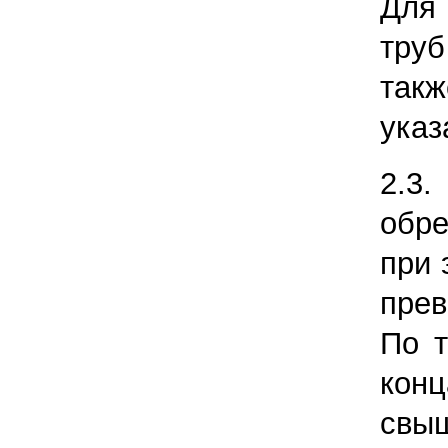
Для
тру
такж
указ
2.3
обр
при 
прев
По т
конц
свыш