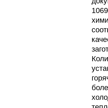
доку
10
хим
соо
кач
заго
Кол
ус
гор
бо
хол
теп