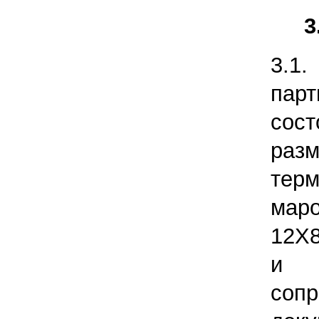
3
3.
пар
сос
раз
тер
мар
12Х8
и 
со