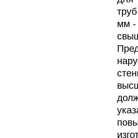
труб
мм -
свыш
Пре
нару
сте
выс
дол
ука
по
изг