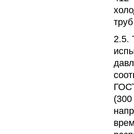
хол
труб
2.5.
испы
да
соо
ГОСТ
(300
нап
вре