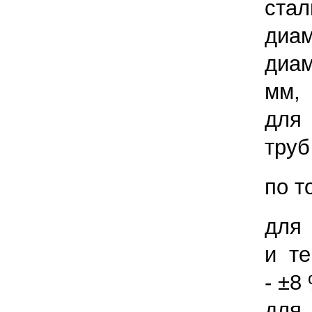
стал
диам
диам
мм,
для
труб
по т
для
и т
- ±8
для