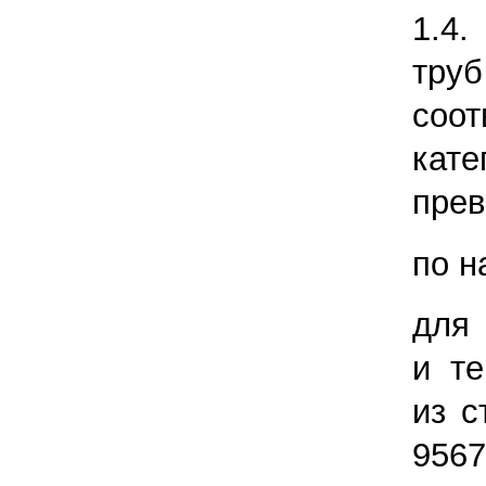
1.4
тр
соо
кате
прев
по н
для
и т
из с
9567