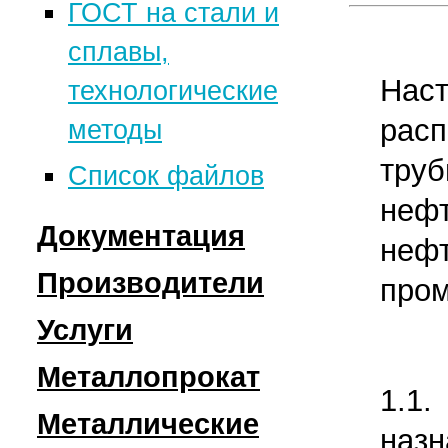
ГОСТ на стали и
сплавы,
На
технологические
расп
методы
тру
Список файлов
неф
Документация
неф
Производители
Технологии
про
производства
Услуги
Металлургические
Марки
комбинаты
Металлопрокат
Цинкование
1.1
углеродистых,
Металлопрокатные
металла
Металлические
Сортовой и
наз