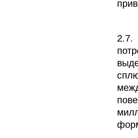
прив
2.
пот
выд
спл
ме
пове
милл
фор