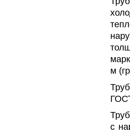
Труб
хол
теп
нар
толщ
марк
м (г
Труб
ГОСТ
Тру
с на