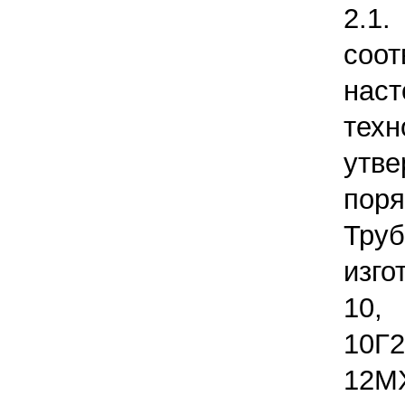
2.1
соо
нас
техн
утве
поря
Тру
изго
10,
10Г
12М