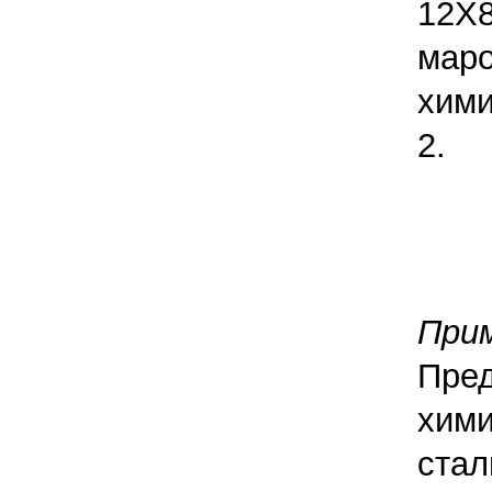
12Х
мар
хими
2.
Прим
Пре
хим
ст