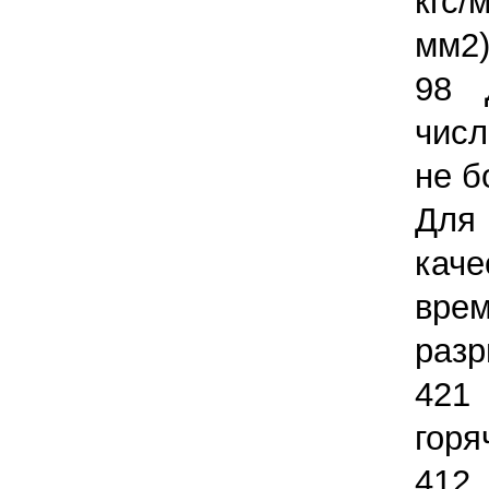
кгс/
мм2)
98 
числ
не б
Для
каче
вре
разр
421
горя
412