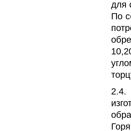
для 
По с
пот
обре
10,
угл
торц
2.
изго
обр
Гор