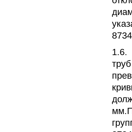
отк
диа
указ
8734
1.6.
тру
пре
крив
до
мм.
груп