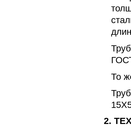
тол
стал
длин
Тру
ГОСТ
То ж
Труб
15Х
2. Т