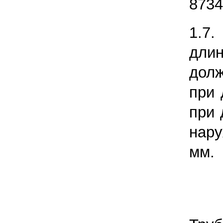
8734
1.7.
дли
дол
при 
при 
нару
мм.