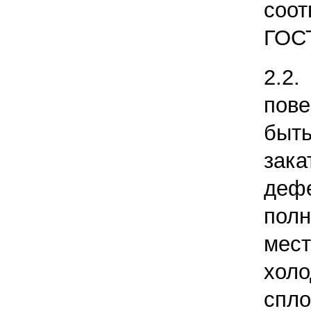
соо
ГОСТ
2.2.
пов
быт
зак
де
пол
мес
хол
сп