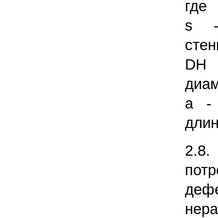
где
s -
стен
DН 
диам
а -
длин
2.
потр
дефе
нер