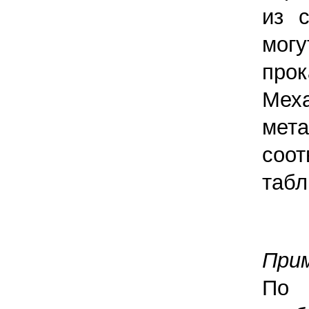
из 
мог
пр
Мех
ме
соо
табл
Прим
По 