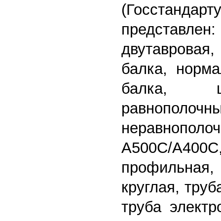
(Госстандарту
представлен
двутавровая
балка, норма
балка, шв
равнополочны
неравнопол
А500С/А
профильная, 
круглая, труб
труба электр