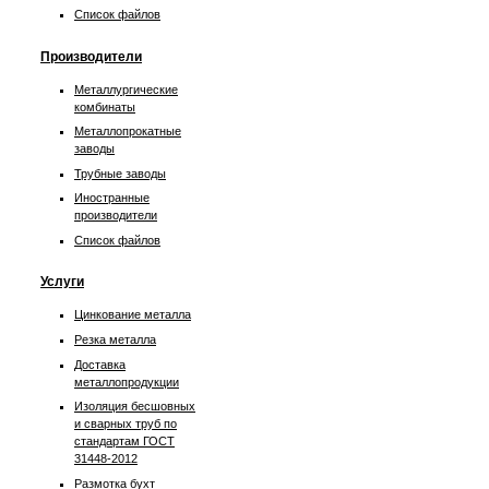
Список файлов
Производители
Металлургические
комбинаты
Металлопрокатные
заводы
Трубные заводы
Иностранные
производители
Список файлов
Услуги
Цинкование металла
Резка металла
Доставка
металлопродукции
Изоляция бесшовных
и сварных труб по
стандартам ГОСТ
31448-2012
Размотка бухт