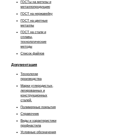
ГОСТы на метизы и
металлопродукцию
ГОСТ на нержавейку
ГОСТ на цветные
металлы
ГОСТ на стали и
сплавы,
технологические
методы
Список файлов
Документация
Технологии
производства
Марки углеродистых,
легированных и
конструкционных
сталей.
Полимерные покрытия
Справочник
Виды и характеристики
профнастила
Условные обозначения