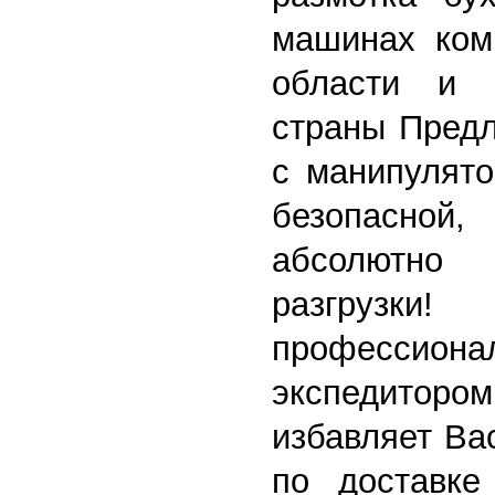
машинах ком
области и 
страны
Предл
с манипулято
безопасной,
абсолютн
разгрузки!
профессиона
экспедито
избавляет Ва
по доставке