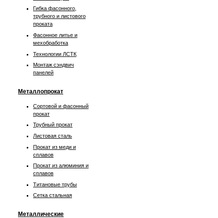
Гибка фасонного,
трубного и листового
проката
Фасонное литье и
мехобработка
Технологии ЛСТК
Монтаж сэндвич
панелей
Металлопрокат
Сортовой и фасонный
прокат
Трубный прокат
Листовая сталь
Прокат из меди и
сплавов
Прокат из алюминия и
сплавов
Титановые трубы
Сетка стальная
Металлические