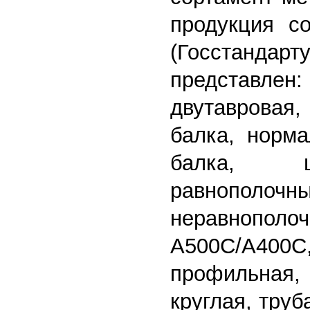
продукция со
(Госстандарту
представлен
двутавровая
балка, норма
балка, шв
равнополочны
неравнопол
А500С/А
профильная, 
круглая, труб