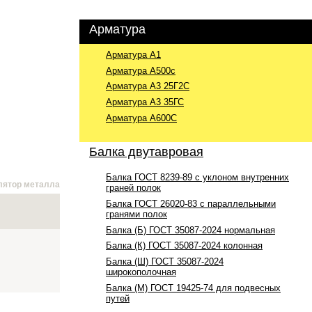
Арматура
Арматура А1
Арматура А500с
Арматура А3 25Г2С
Арматура А3 35ГС
Арматура А600С
Балка двутавровая
Балка ГОСТ 8239-89 с уклоном внутренних
лятор металла
граней полок
Балка ГОСТ 26020-83 с параллельными
гранями полок
Балка (Б) ГОСТ 35087-2024 нормальная
Балка (К) ГОСТ 35087-2024 колонная
Балка (Ш) ГОСТ 35087-2024
широкополочная
Балка (М) ГОСТ 19425-74 для подвесных
путей