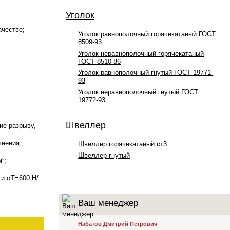
Уголок
ачестве;
Уголок равнополочный горячекатаный ГОСТ
8509-93
Уголок неравнополочный горячекатаный
ГОСТ 8510-86
Уголок равнополочный гнутый ГОСТ 19771-
93
Уголок неравнополочный гнутый ГОСТ
19772-93
Швеллер
ие разрыву,
чнения,
Швеллер горячекатаный ст3
Швеллер гнутый
²;
ти σТ=600 Н/
Ваш менеджер
Набатов Дмитрий Петрович