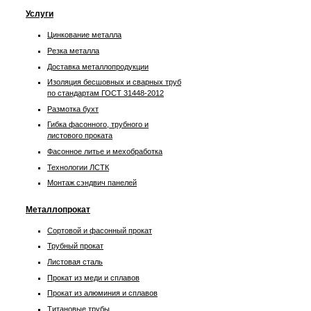
Услуги
Цинкование металла
Резка металла
Доставка металлопродукции
Изоляция бесшовных и сварных труб
по стандартам ГОСТ 31448-2012
Размотка бухт
Гибка фасонного, трубного и
листового проката
Фасонное литье и мехобработка
Технологии ЛСТК
Монтаж сэндвич панелей
Металлопрокат
Сортовой и фасонный прокат
Трубный прокат
Листовая сталь
Прокат из меди и сплавов
Прокат из алюминия и сплавов
Титановые трубы