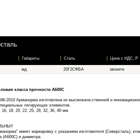
рсталь
Габариты
Сталь
Цена c НДС, Р
мд
20Г2СФБА
звоните
условия класса прочности А600С
596-2010 Арманорма изготовлена из высококаче-ственной и инновационно
специальных легирующих элементов.
 16, 18, 20, 22, 25, 28, 32, 36, 40 мм
ЛЬНЫ!!
манорма" имеет маркировку с указанием изготовителя (Северсталь), кла
а (А600С) и диаметра.