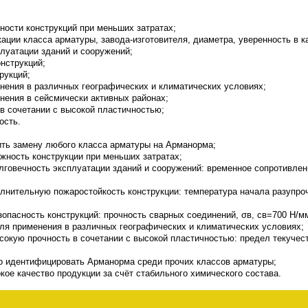
ости конструкций при меньших затратах;
ации класса арматуры, завода-изготовителя, диаметра, уверенность в к
луатации зданий и сооружений;
нструкций;
рукций;
нения в различных географических и климатических условиях;
нения в сейсмически активных районах;
в сочетании с высокой пластичностью;
ость.
ить замену любого класса арматуры на Арманорма;
ёжность конструкции при меньших затратах;
лговечность эксплуатации зданий и сооружений: временное сопротивлен
олнительную пожаростойкость конструкции: температура начала разупро
зопасность конструкций: прочность сварных соединений, σв, св=700 Н/мм
ля применения в различных географических и климатических условиях;
сокую прочность в сочетании с высокой пластичностью: предел текучес
ро идентифицировать Арманорма среди прочих классов арматуры;
окое качество продукции за счёт стабильного химического состава.