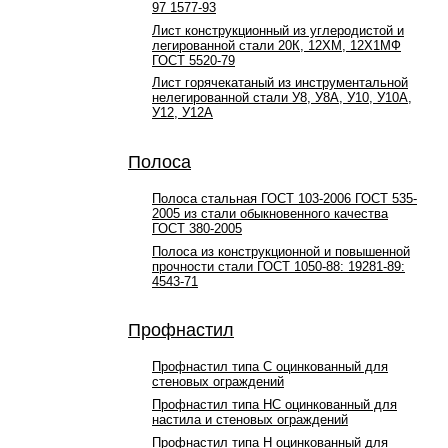
97 1577-93
Лист конструкционный из углеродистой и
легированной стали 20К, 12ХМ, 12Х1МФ
ГОСТ 5520-79
Лист горячекатаный из инструментальной
нелегированной стали У8, У8А, У10, У10А,
У12, У12А
Полоса
Полоса стальная ГОСТ 103-2006 ГОСТ 535-
2005 из стали обыкновенного качества
ГОСТ 380-2005
Полоса из конструкционной и повышенной
прочности стали ГОСТ 1050-88: 19281-89:
4543-71
Профнастил
Профнастил типа С оцинкованный для
стеновых ограждений
Профнастил типа НС оцинкованный для
настила и стеновых ограждений
Профнастил типа Н оцинкованный для