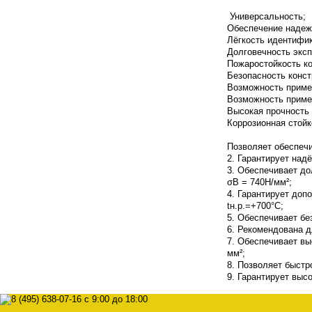
Универсальность;
Обеспечение надежн
Лёгкость идентифик
Долговечность эксп
Пожаростойкость ко
Безопасность конст
Возможность приме
Возможность приме
Высокая прочность 
Коррозионная стойк
Позволяет обеспеч
2. Гарантирует над
3. Обеспечивает до
σВ = 740Н/мм²;
4. Гарантирует доп
tн.р.=+700°С;
5. Обеспечивает бе
6. Рекомендована д
7. Обеспечивает вы
мм²;
8. Позволяет быст
9. Гарантирует выс