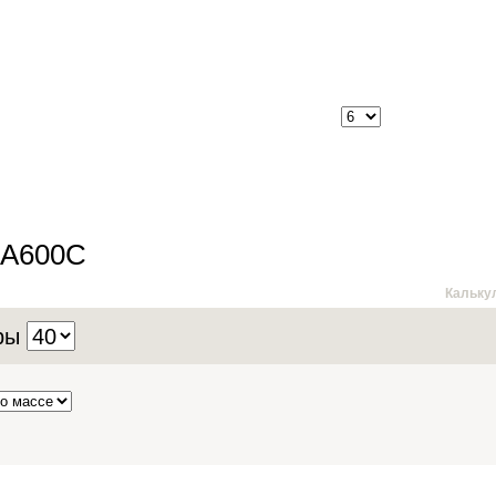
 А600С
Кальку
ры