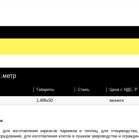
в.метр
Габариты
Сталь
Цена c НДС, Р
1,488х50
звоните
ах
:
для изготовления каркасов парников и теплиц, для птицеводства,
орудования, для изготовления клеток в пушном звероводстве и огражден