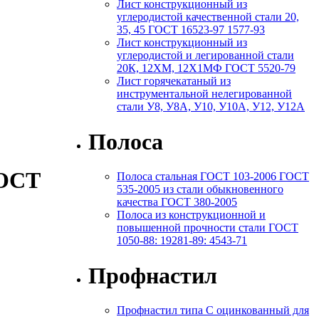
Лист конструкционный из
углеродистой качественной стали 20,
35, 45 ГОСТ 16523-97 1577-93
Лист конструкционный из
углеродистой и легированной стали
20К, 12ХМ, 12Х1МФ ГОСТ 5520-79
Лист горячекатаный из
инструментальной нелегированной
стали У8, У8А, У10, У10А, У12, У12А
Полоса
ГОСТ
Полоса стальная ГОСТ 103-2006 ГОСТ
535-2005 из стали обыкновенного
качества ГОСТ 380-2005
Полоса из конструкционной и
повышенной прочности стали ГОСТ
1050-88: 19281-89: 4543-71
Профнастил
Профнастил типа С оцинкованный для