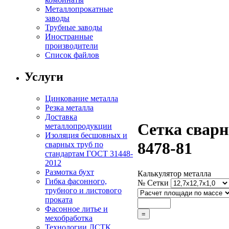
Металлопрокатные
заводы
Трубные заводы
Иностранные
производители
Список файлов
Услуги
Цинкование металла
Резка металла
Доставка
Сетка свар
металлопродукции
Изоляция бесшовных и
8478-81
сварных труб по
стандартам ГОСТ 31448-
2012
Размотка бухт
Калькулятор металла
Гибка фасонного,
№ Сетки
трубного и листового
проката
Фасонное литье и
мехобработка
Технологии ЛСТК